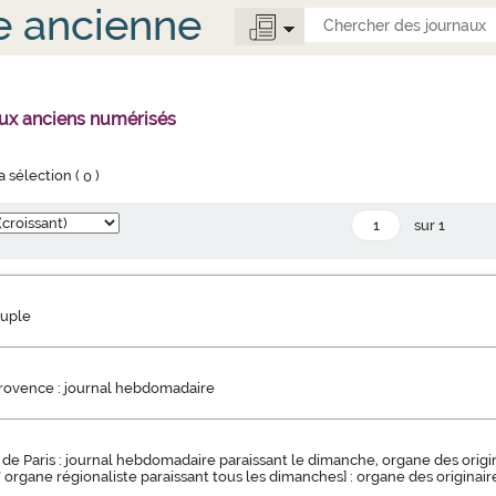
e ancienne
aux anciens numérisés
la sélection (
0
)
sur 1
euple
Provence : journal hebdomadaire
de Paris : journal hebdomadaire paraissant le dimanche, organe des origin
s" organe régionaliste paraissant tous les dimanches] : organe des originair