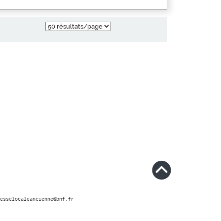
esselocaleancienne@bnf.fr