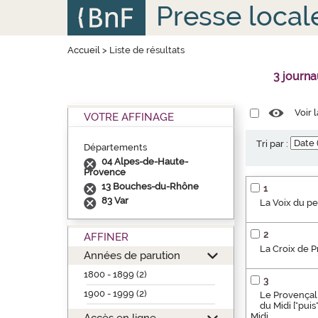
Aller
Panneau de gestion des cookies
Presse local
au
contenu
principal
Accueil
>
Liste de résultats
3 journ
Voir 
VOTRE AFFINAGE
Tri par :
Départements
04 Alpes-de-Haute-
Provence
13 Bouches-du-Rhône
1
83 Var
La Voix du p
2
AFFINER
La Croix de 
Années de parution
1800 - 1899 (2)
3
1900 - 1999 (2)
Le Provençal 
du Midi ["pui
Midi
Accès en ligne