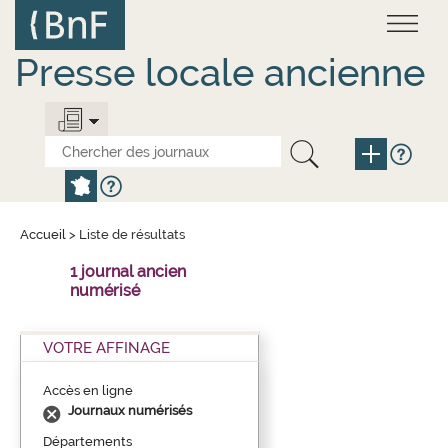
Aller
Panneau de gestion des cookies
au
contenu
principal
Presse locale ancienne
Accueil
>
Liste de résultats
1 journal ancien
numérisé
VOTRE AFFINAGE
Accès en ligne
Journaux numérisés
Départements