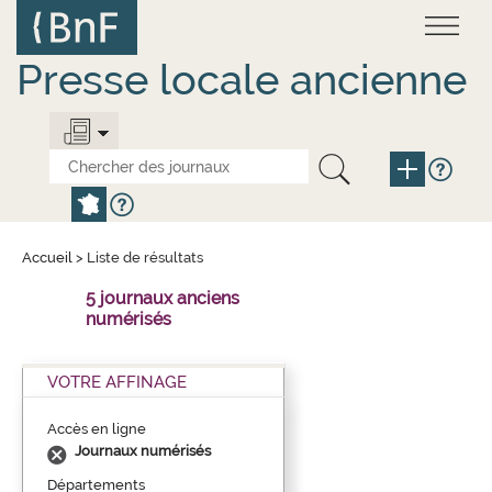
Aller
Panneau de gestion des cookies
au
contenu
principal
Presse locale ancienne
Accueil
>
Liste de résultats
5 journaux anciens
numérisés
VOTRE AFFINAGE
Accès en ligne
Journaux numérisés
Départements