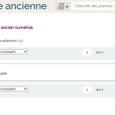
e ancienne
l ancien numérisé
la sélection (
0
)
sur 1
euple
sur 1