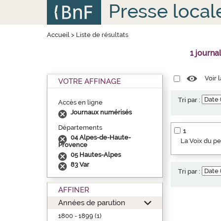
Aller
Panneau de gestion des cookies
Presse local
au
contenu
principal
Accueil
>
Liste de résultats
1 journa
Voir 
VOTRE AFFINAGE
Tri par :
Accès en ligne
Journaux numérisés
Départements
1
04 Alpes-de-Haute-
La Voix du p
Provence
05 Hautes-Alpes
83 Var
Tri par :
AFFINER
Années de parution
1800 - 1899 (1)