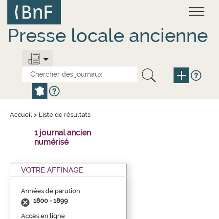
Aller
Panneau de gestion des cookies
au
contenu
principal
Presse locale ancienne
Accueil
>
Liste de résultats
1 journal ancien
numérisé
VOTRE AFFINAGE
Années de parution
1800 - 1899
Accès en ligne