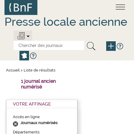
Aller
Panneau de gestion des cookies
au
contenu
principal
Presse locale ancienne
Accueil
>
Liste de résultats
1 journal ancien
numérisé
VOTRE AFFINAGE
Accès en ligne
Journaux numérisés
Départements