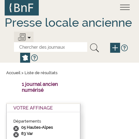
Aller
Panneau de gestion des cookies
au
contenu
principal
Presse locale ancienne
Accueil
>
Liste de résultats
1 journal ancien
numérisé
VOTRE AFFINAGE
Départements
05 Hautes-Alpes
83 Var