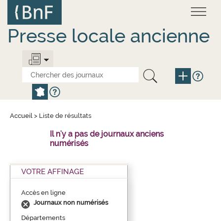
Aller
Panneau de gestion des cookies
au
contenu
principal
Presse locale ancienne
Accueil
>
Liste de résultats
Il n'y a pas de journaux anciens
numérisés
VOTRE AFFINAGE
Accès en ligne
Journaux non numérisés
Départements