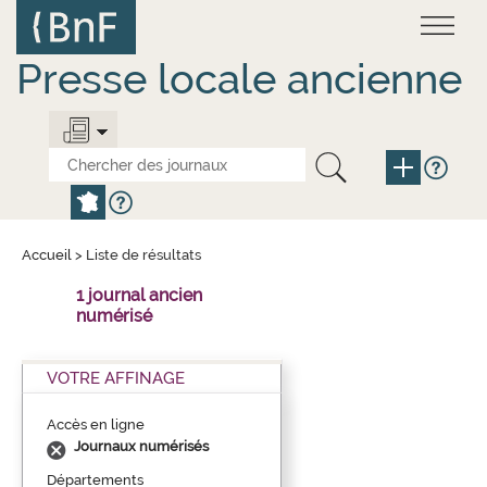
Aller
Panneau de gestion des cookies
au
contenu
principal
Presse locale ancienne
Accueil
>
Liste de résultats
1 journal ancien
numérisé
VOTRE AFFINAGE
Accès en ligne
Journaux numérisés
Départements