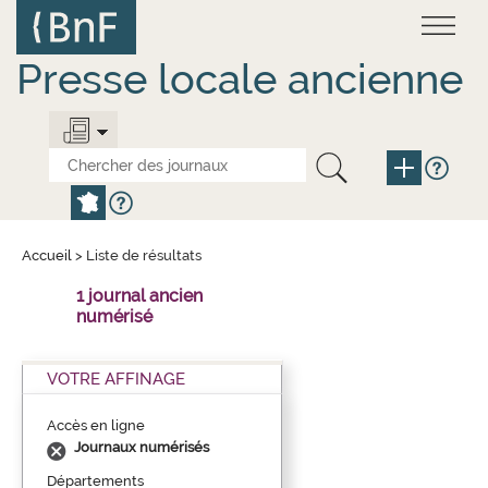
Aller
Panneau de gestion des cookies
au
contenu
principal
Presse locale ancienne
Accueil
>
Liste de résultats
1 journal ancien
numérisé
VOTRE AFFINAGE
Accès en ligne
Journaux numérisés
Départements