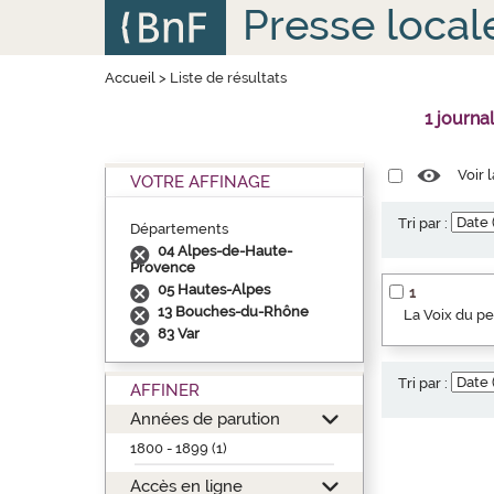
Aller
Panneau de gestion des cookies
Presse local
au
contenu
principal
Accueil
>
Liste de résultats
1 journa
Voir 
VOTRE AFFINAGE
Tri par :
Départements
04 Alpes-de-Haute-
Provence
05 Hautes-Alpes
1
13 Bouches-du-Rhône
La Voix du p
83 Var
Tri par :
AFFINER
Années de parution
1800 - 1899 (1)
Accès en ligne