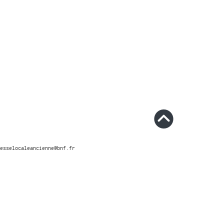
esselocaleancienne@bnf.fr