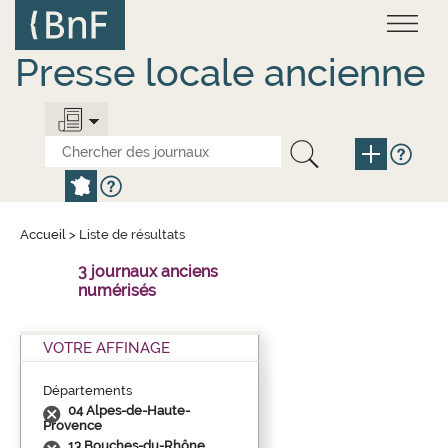
Aller
Panneau de gestion des cookies
au
contenu
principal
Presse locale ancienne
Accueil
>
Liste de résultats
3 journaux anciens
numérisés
VOTRE AFFINAGE
Départements
04 Alpes-de-Haute-
Provence
13 Bouches-du-Rhône