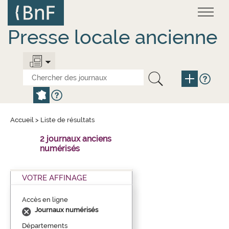
Aller
Panneau de gestion des cookies
au
contenu
principal
Presse locale ancienne
Accueil
>
Liste de résultats
2 journaux anciens
numérisés
VOTRE AFFINAGE
Accès en ligne
Journaux numérisés
Départements