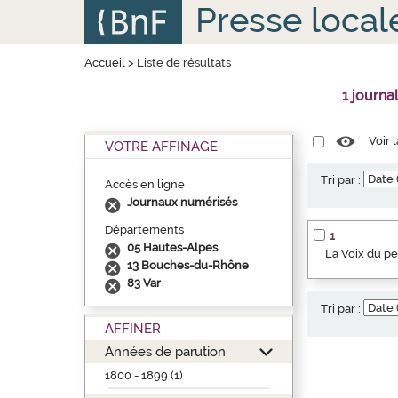
Aller
Panneau de gestion des cookies
Presse local
au
contenu
principal
Accueil
>
Liste de résultats
1 journa
Voir 
VOTRE AFFINAGE
Tri par :
Accès en ligne
Journaux numérisés
Départements
1
05 Hautes-Alpes
La Voix du p
13 Bouches-du-Rhône
83 Var
Tri par :
AFFINER
Années de parution
1800 - 1899 (1)