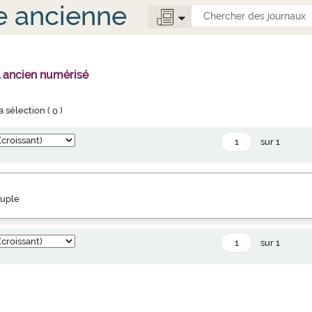
e ancienne
l ancien numérisé
la sélection (
0
)
sur 1
euple
sur 1