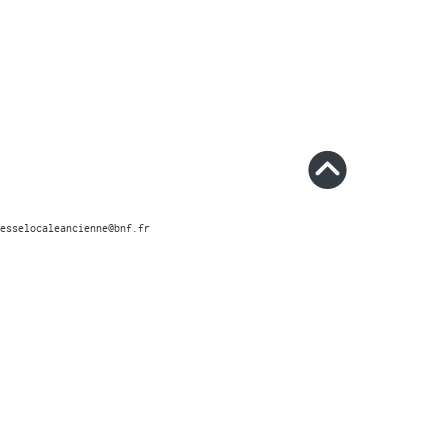
esselocaleancienne@bnf.fr