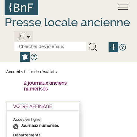
Aller
Panneau de gestion des cookies
au
contenu
principal
Presse locale ancienne
Accueil
>
Liste de résultats
2 journaux anciens
numérisés
VOTRE AFFINAGE
Accès en ligne
Journaux numérisés
Départements