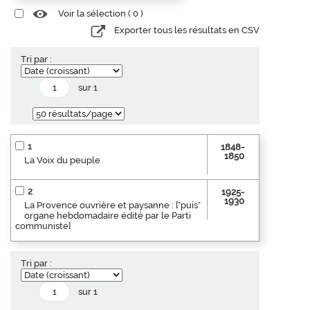
Voir la sélection (
0
)
Exporter tous les résultats en CSV
Tri par :
sur 1
1
1848-
1850
La Voix du peuple
2
1925-
1930
La Provence ouvrière et paysanne : ["puis"
organe hebdomadaire édité par le Parti
communiste]
Tri par :
sur 1