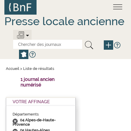
Aller
Panneau de gestion des cookies
au
contenu
principal
Presse locale ancienne
Accueil
>
Liste de résultats
1 journal ancien
numérisé
VOTRE AFFINAGE
Départements
04 Alpes-de-Haute-
Provence
05 Hautes-Alpes