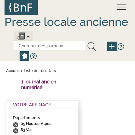
Aller
Panneau de gestion des cookies
au
contenu
principal
Presse locale ancienne
Accueil
>
Liste de résultats
1 journal ancien
numérisé
VOTRE AFFINAGE
Départements
05 Hautes-Alpes
83 Var