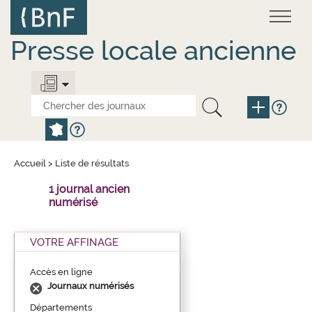
Aller
Panneau de gestion des cookies
au
contenu
principal
Presse locale ancienne
Accueil
>
Liste de résultats
1 journal ancien
numérisé
VOTRE AFFINAGE
Accès en ligne
Journaux numérisés
Départements