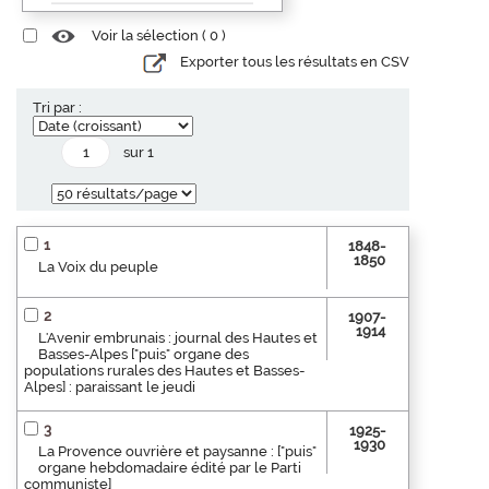
Voir la sélection (
0
)
Exporter tous les résultats en CSV
Tri par :
sur 1
1
1848-
1850
La Voix du peuple
2
1907-
1914
L'Avenir embrunais : journal des Hautes et
Basses-Alpes ["puis" organe des
populations rurales des Hautes et Basses-
Alpes] : paraissant le jeudi
3
1925-
1930
La Provence ouvrière et paysanne : ["puis"
organe hebdomadaire édité par le Parti
communiste]