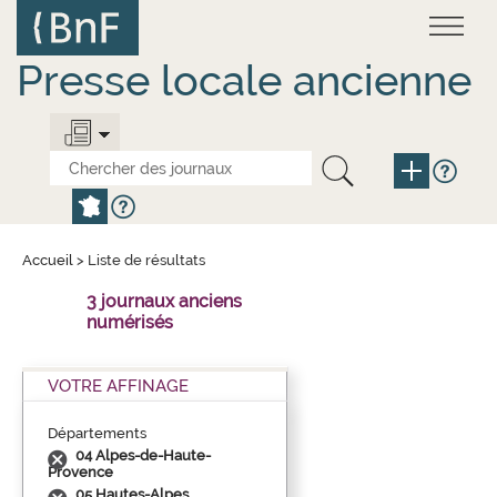
Aller
Panneau de gestion des cookies
au
contenu
principal
Presse locale ancienne
Accueil
>
Liste de résultats
3 journaux anciens
numérisés
VOTRE AFFINAGE
Départements
04 Alpes-de-Haute-
Provence
05 Hautes-Alpes