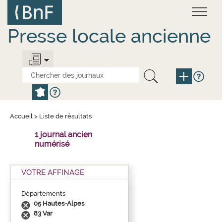
Aller
Panneau de gestion des cookies
au
contenu
principal
Presse locale ancienne
Accueil
>
Liste de résultats
1 journal ancien
numérisé
VOTRE AFFINAGE
Départements
05 Hautes-Alpes
83 Var