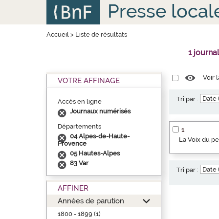
Aller
Panneau de gestion des cookies
Presse local
au
contenu
principal
Accueil
>
Liste de résultats
1 journa
Voir 
VOTRE AFFINAGE
Tri par :
Accès en ligne
Journaux numérisés
Départements
1
04 Alpes-de-Haute-
La Voix du p
Provence
05 Hautes-Alpes
83 Var
Tri par :
AFFINER
Années de parution
1800 - 1899 (1)