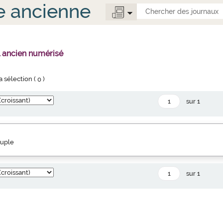
e ancienne
l ancien numérisé
la sélection (
0
)
sur 1
euple
sur 1