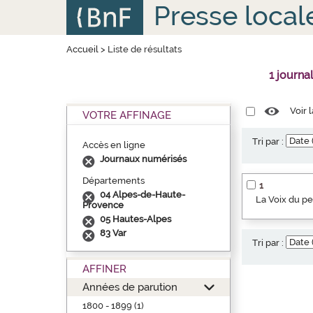
Aller
Panneau de gestion des cookies
Presse local
au
contenu
principal
Accueil
>
Liste de résultats
1 journa
Voir 
VOTRE AFFINAGE
Tri par :
Accès en ligne
Journaux numérisés
Départements
1
04 Alpes-de-Haute-
La Voix du p
Provence
05 Hautes-Alpes
83 Var
Tri par :
AFFINER
Années de parution
1800 - 1899 (1)