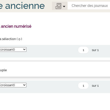
e ancienne
l ancien numérisé
la sélection (
0
)
sur 1
euple
sur 1