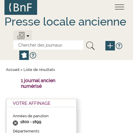
Aller
Panneau de gestion des cookies
au
contenu
principal
Presse locale ancienne
Accueil
>
Liste de résultats
1 journal ancien
numérisé
VOTRE AFFINAGE
Années de parution
1800 - 1899
Départements