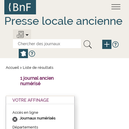
Aller
Panneau de gestion des cookies
au
contenu
principal
Presse locale ancienne
Accueil
>
Liste de résultats
1 journal ancien
numérisé
VOTRE AFFINAGE
Accès en ligne
Journaux numérisés
Départements