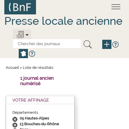
Aller
Panneau de gestion des cookies
au
contenu
principal
Presse locale ancienne
Accueil
>
Liste de résultats
1 journal ancien
numérisé
VOTRE AFFINAGE
Départements
05 Hautes-Alpes
13 Bouches-du-Rhône