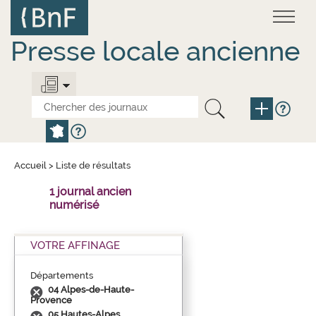
Aller
Panneau de gestion des cookies
au
contenu
principal
Presse locale ancienne
Accueil
>
Liste de résultats
1 journal ancien
numérisé
VOTRE AFFINAGE
Départements
04 Alpes-de-Haute-
Provence
05 Hautes-Alpes