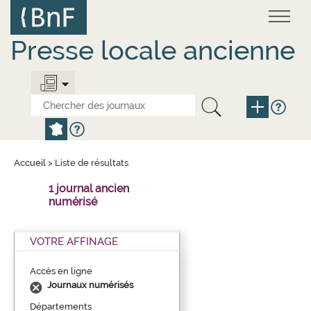
Aller
Panneau de gestion des cookies
au
contenu
principal
Presse locale ancienne
Accueil
>
Liste de résultats
1 journal ancien
numérisé
VOTRE AFFINAGE
Accès en ligne
Journaux numérisés
Départements