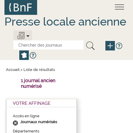
Aller
Panneau de gestion des cookies
au
contenu
principal
Presse locale ancienne
Accueil
>
Liste de résultats
1 journal ancien
numérisé
VOTRE AFFINAGE
Accès en ligne
Journaux numérisés
Départements