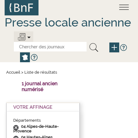
Aller
Panneau de gestion des cookies
au
contenu
principal
Presse locale ancienne
Accueil
>
Liste de résultats
1 journal ancien
numérisé
VOTRE AFFINAGE
Départements
04 Alpes-de-Haute-
Provence
05 Hautes-Alpes