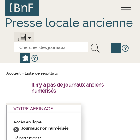
Aller
Panneau de gestion des cookies
au
contenu
principal
Presse locale ancienne
Accueil
>
Liste de résultats
Il n'y a pas de journaux anciens
numérisés
VOTRE AFFINAGE
Accès en ligne
Journaux non numérisés
Départements