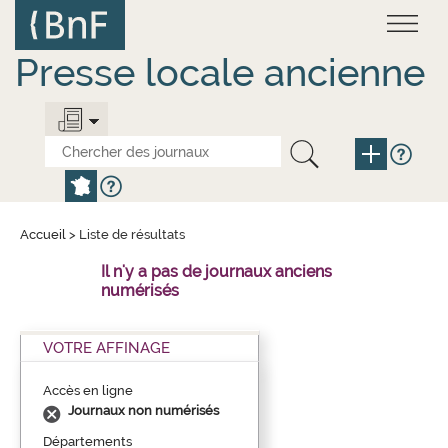
Aller
Panneau de gestion des cookies
au
contenu
principal
Presse locale ancienne
Accueil
>
Liste de résultats
Il n'y a pas de journaux anciens
numérisés
VOTRE AFFINAGE
Accès en ligne
Journaux non numérisés
Départements