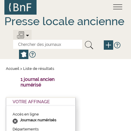
Aller
Panneau de gestion des cookies
au
contenu
principal
Presse locale ancienne
Accueil
>
Liste de résultats
1 journal ancien
numérisé
VOTRE AFFINAGE
Accès en ligne
Journaux numérisés
Départements