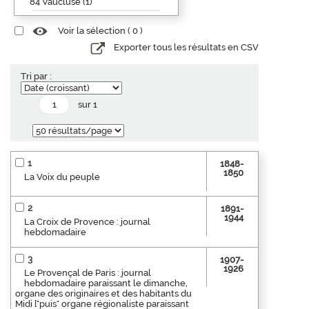
84 Vaucluse (1)
Voir la sélection (
0
)
Exporter tous les résultats en CSV
Tri par :
sur 1
1
1848-
1850
La Voix du peuple
2
1891-
1944
La Croix de Provence : journal
hebdomadaire
3
1907-
1926
Le Provençal de Paris : journal
hebdomadaire paraissant le dimanche,
organe des originaires et des habitants du
Midi ["puis" organe régionaliste paraissant