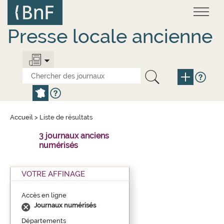
Aller
Panneau de gestion des cookies
au
contenu
principal
Presse locale ancienne
Accueil
>
Liste de résultats
3 journaux anciens
numérisés
VOTRE AFFINAGE
Accès en ligne
Journaux numérisés
Départements