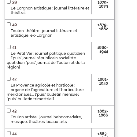
39
1879-
1879
Le Lorgnon artistique : journal littéraire et
théâtral
40
1879-
1882
Toulon-théâtre : journal littéraire et
artistique, ex-Lorgnon
41
1880-
1944
Le Petit Var : journal politique quotidien
["puis" journal républicain socialiste
quotidien "puis" journal de Toulon et de la
région]
42
1881-
1940
La Provence agricole et horticole :
organe de l'agriculture et l'horticulture
méridionales... ["puis" bulletin mensuel
"puis" bulletin trimestriel]
43
1882-
1886
Toulon artiste : journal hebdomadaire,
musique, théâtres, beaux-arts
44
1883-