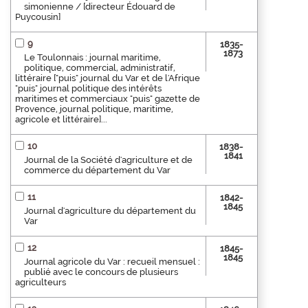
simonienne / [directeur Édouard de
Puycousin]
9
1835-
1873
Le Toulonnais : journal maritime,
politique, commercial, administratif,
littéraire ["puis" journal du Var et de l'Afrique
"puis" journal politique des intérêts
maritimes et commerciaux "puis" gazette de
Provence, journal politique, maritime,
agricole et littéraire]...
10
1838-
1841
Journal de la Société d'agriculture et de
commerce du département du Var
11
1842-
1845
Journal d'agriculture du département du
Var
12
1845-
1845
Journal agricole du Var : recueil mensuel :
publié avec le concours de plusieurs
agriculteurs