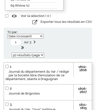
69 Rhône (1)
Voir la sélection (
0
)
Exporter tous les résultats en CSV
Tri par :
sur 3
1
1802-
1806
Journal du département du Var / rédigé
par la Société libre d'émulation de ce
département, séante à Draguignan
2
1806-
1807
Journal de Brignoles
3
1811-
1815
Journal du Var : ["puis" politique,