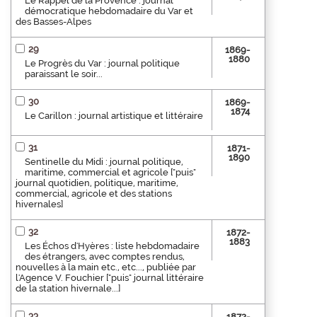
Le Rappel de la Provence : journal
démocratique hebdomadaire du Var et
des Basses-Alpes
29
1869-
1880
Le Progrès du Var : journal politique
paraissant le soir...
30
1869-
1874
Le Carillon : journal artistique et littéraire
31
1871-
1890
Sentinelle du Midi : journal politique,
maritime, commercial et agricole ["puis"
journal quotidien, politique, maritime,
commercial, agricole et des stations
hivernales]
32
1872-
1883
Les Échos d'Hyères : liste hebdomadaire
des étrangers, avec comptes rendus,
nouvelles à la main etc., etc..., publiée par
l'Agence V. Fouchier ["puis" journal littéraire
de la station hivernale...]
33
1872-