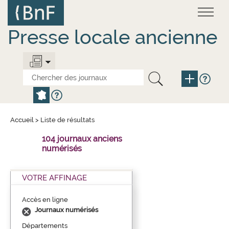
Aller
Panneau de gestion des cookies
au
contenu
principal
Presse locale ancienne
Accueil
>
Liste de résultats
104 journaux anciens
numérisés
VOTRE AFFINAGE
Accès en ligne
Journaux numérisés
Départements