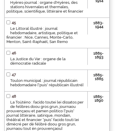
1914
Hyères-journal : organe d'Hyères, des
stations hivernales et thermales,
politique, scientifique, littéraire et financier
45
1883-
1944
Le Littoral illustré : journal
hebdomadaire, artistique, politique et
financier : Nice, Cannes, Monte-Carlo,
Menton, Saint-Raphaël, San Remo
46
1885-
1893
La Justice du Var : organe de la
démocratie radicale
47
1885-
1885
Toulon municipal : journal républicain
hebdomadaire ["puis" républicain illustré]
48
1885-
1890
La Toùténo : facido toutei lei dissatos per
de felibres doou gros grun, journaou
prouvençaou et pamen politico ["puis"
journal littéraire, satirique, mondain,
théâtral et financier "puis" facido touti lei
dimècré per dé félibré doou gros grun,
journaou tout én prouvençaou]