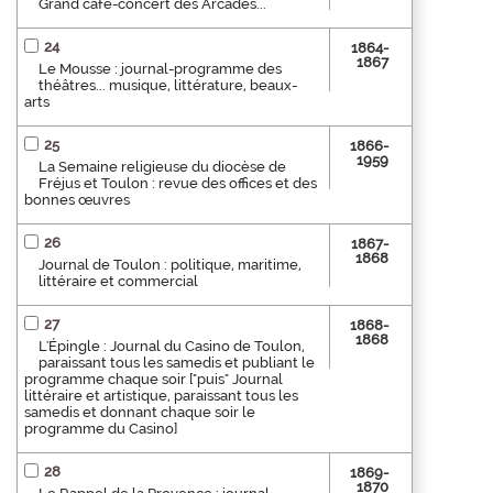
Grand café-concert des Arcades...
24
1864-
1867
Le Mousse : journal-programme des
théâtres... musique, littérature, beaux-
arts
25
1866-
1959
La Semaine religieuse du diocèse de
Fréjus et Toulon : revue des offices et des
bonnes œuvres
26
1867-
1868
Journal de Toulon : politique, maritime,
littéraire et commercial
27
1868-
1868
L'Épingle : Journal du Casino de Toulon,
paraissant tous les samedis et publiant le
programme chaque soir ["puis" Journal
littéraire et artistique, paraissant tous les
samedis et donnant chaque soir le
programme du Casino]
28
1869-
1870