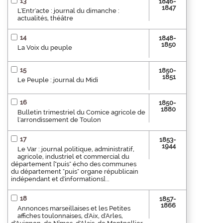
13
1846-
1847
L'Entr'acte : journal du dimanche :
actualités, théâtre
14
1848-
1850
La Voix du peuple
15
1850-
1851
Le Peuple : journal du Midi
16
1850-
1880
Bulletin trimestriel du Comice agricole de
l'arrondissement de Toulon
17
1853-
1944
Le Var : journal politique, administratif,
agricole, industriel et commercial du
département ["puis" écho des communes
du département "puis" organe républicain
indépendant et d'informations]...
18
1857-
1866
Annonces marseillaises et les Petites
affiches toulonnaises, d'Aix, d'Arles,