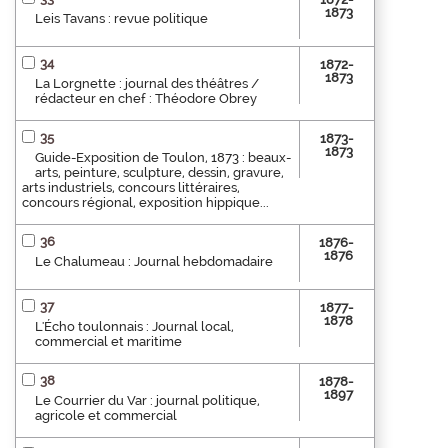
1873
Leis Tavans : revue politique
34
1872-
1873
La Lorgnette : journal des théâtres /
rédacteur en chef : Théodore Obrey
35
1873-
1873
Guide-Exposition de Toulon, 1873 : beaux-
arts, peinture, sculpture, dessin, gravure,
arts industriels, concours littéraires,
concours régional, exposition hippique...
36
1876-
1876
Le Chalumeau : Journal hebdomadaire
37
1877-
1878
L'Écho toulonnais : Journal local,
commercial et maritime
38
1878-
1897
Le Courrier du Var : journal politique,
agricole et commercial