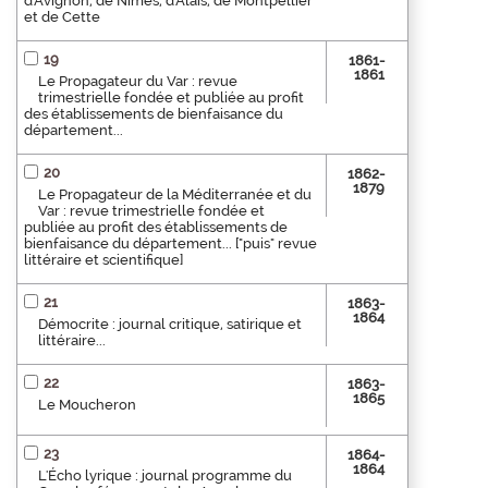
d'Avignon, de Nîmes, d'Alais, de Montpellier
et de Cette
19
1861-
1861
Le Propagateur du Var : revue
trimestrielle fondée et publiée au profit
des établissements de bienfaisance du
département...
20
1862-
1879
Le Propagateur de la Méditerranée et du
Var : revue trimestrielle fondée et
publiée au profit des établissements de
bienfaisance du département... ["puis" revue
littéraire et scientifique]
21
1863-
1864
Démocrite : journal critique, satirique et
littéraire...
22
1863-
1865
Le Moucheron
23
1864-
1864
L'Écho lyrique : journal programme du