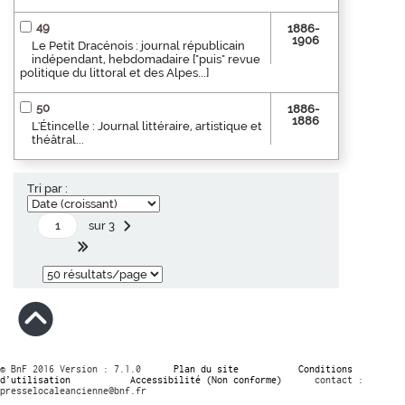
49
1886-
1906
Le Petit Dracénois : journal républicain
indépendant, hebdomadaire ["puis" revue
politique du littoral et des Alpes...]
50
1886-
1886
L'Étincelle : Journal littéraire, artistique et
théâtral...
Tri par :
sur 3
© BnF 2016 Version : 7.1.0
Plan du site
Conditions
d’utilisation
Accessibilité (Non conforme)
contact :
presselocaleancienne@bnf.fr