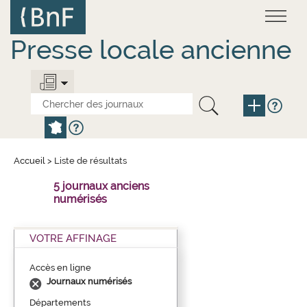
Aller
Panneau de gestion des cookies
au
contenu
principal
Presse locale ancienne
Accueil
>
Liste de résultats
5 journaux anciens
numérisés
VOTRE AFFINAGE
Accès en ligne
Journaux numérisés
Départements