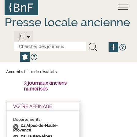
Aller
Panneau de gestion des cookies
au
contenu
principal
Presse locale ancienne
Accueil
>
Liste de résultats
3 journaux anciens
numérisés
VOTRE AFFINAGE
Départements
04 Alpes-de-Haute-
Provence
05 Hautes-Alpes