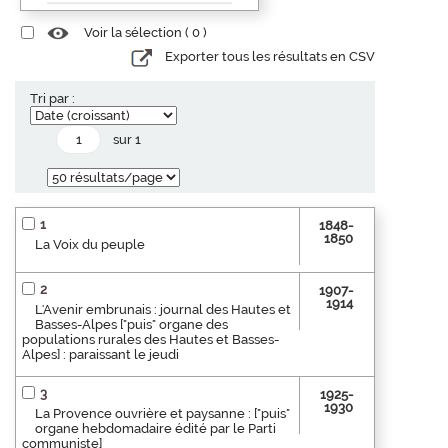
Voir la sélection (
0
)
Exporter tous les résultats en CSV
Tri par :
sur 1
1
1848-
1850
La Voix du peuple
2
1907-
1914
L'Avenir embrunais : journal des Hautes et
Basses-Alpes ["puis" organe des
populations rurales des Hautes et Basses-
Alpes] : paraissant le jeudi
3
1925-
1930
La Provence ouvrière et paysanne : ["puis"
organe hebdomadaire édité par le Parti
communiste]