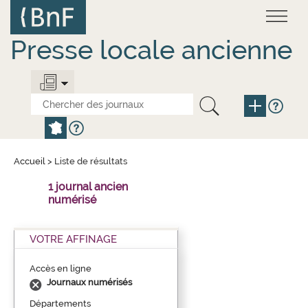
Aller
Panneau de gestion des cookies
au
contenu
principal
Presse locale ancienne
Accueil
>
Liste de résultats
1 journal ancien
numérisé
VOTRE AFFINAGE
Accès en ligne
Journaux numérisés
Départements