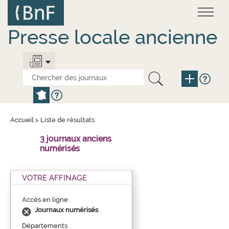
Aller
Panneau de gestion des cookies
au
contenu
principal
Presse locale ancienne
Accueil
>
Liste de résultats
3 journaux anciens
numérisés
VOTRE AFFINAGE
Accès en ligne
Journaux numérisés
Départements