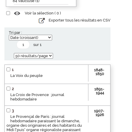
84 Vaucluse (1)
Voir la sélection (
0
)
Exporter tous les résultats en CSV
Tri par :
sur 1
1
1848-
1850
La Voix du peuple
2
1891-
1944
La Croix de Provence : journal
hebdomadaire
3
1907-
1926
Le Provençal de Paris : journal
hebdomadaire paraissant le dimanche,
organe des originaires et des habitants du
Midi ["puis" organe régionaliste paraissant