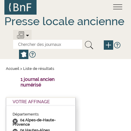
Aller
Panneau de gestion des cookies
au
contenu
principal
Presse locale ancienne
Accueil
>
Liste de résultats
1 journal ancien
numérisé
VOTRE AFFINAGE
Départements
04 Alpes-de-Haute-
Provence
05 Hautes-Alpes