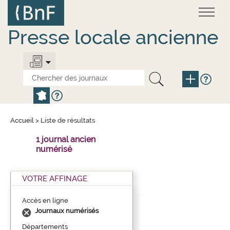
Aller
Panneau de gestion des cookies
au
contenu
principal
Presse locale ancienne
Accueil
>
Liste de résultats
1 journal ancien
numérisé
VOTRE AFFINAGE
Accès en ligne
Journaux numérisés
Départements