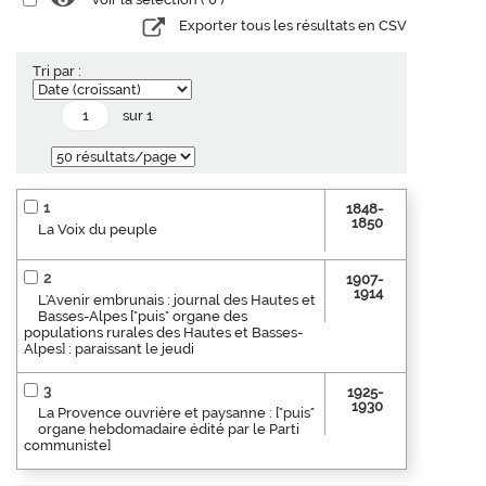
Exporter tous les résultats en CSV
Tri par :
sur 1
1
1848-
1850
La Voix du peuple
2
1907-
1914
L'Avenir embrunais : journal des Hautes et
Basses-Alpes ["puis" organe des
populations rurales des Hautes et Basses-
Alpes] : paraissant le jeudi
3
1925-
1930
La Provence ouvrière et paysanne : ["puis"
organe hebdomadaire édité par le Parti
communiste]