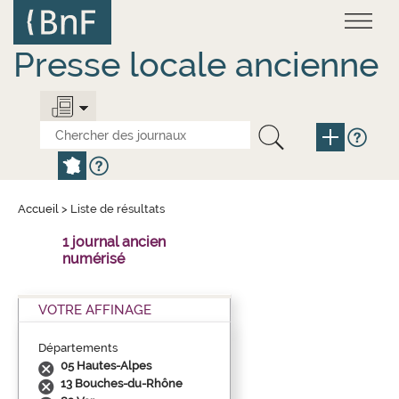
Aller
Panneau de gestion des cookies
au
contenu
principal
Presse locale ancienne
Accueil
>
Liste de résultats
1 journal ancien
numérisé
VOTRE AFFINAGE
Départements
05 Hautes-Alpes
13 Bouches-du-Rhône