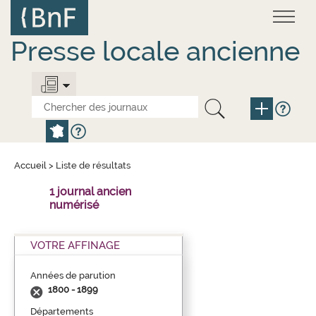
Aller
Panneau de gestion des cookies
au
contenu
principal
Presse locale ancienne
Accueil
>
Liste de résultats
1 journal ancien
numérisé
VOTRE AFFINAGE
Années de parution
1800 - 1899
Départements