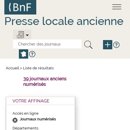
Aller
Panneau de gestion des cookies
au
contenu
principal
Presse locale ancienne
Accueil
>
Liste de résultats
39 journaux anciens
numérisés
VOTRE AFFINAGE
Accès en ligne
Journaux numérisés
Départements