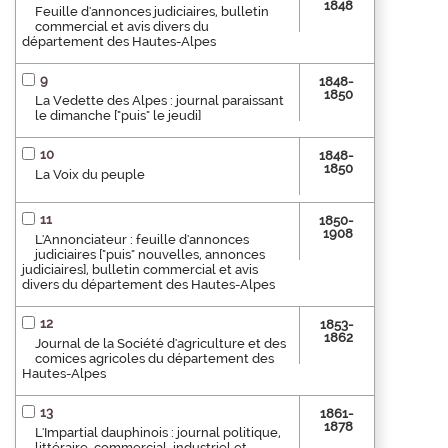
1848
Feuille d'annonces judiciaires, bulletin
commercial et avis divers du
département des Hautes-Alpes
9
1848-
1850
La Vedette des Alpes : journal paraissant
le dimanche ["puis" le jeudi]
10
1848-
1850
La Voix du peuple
11
1850-
1908
L'Annonciateur : feuille d'annonces
judiciaires ["puis" nouvelles, annonces
judiciaires], bulletin commercial et avis
divers du département des Hautes-Alpes
12
1853-
1862
Journal de la Société d'agriculture et des
comices agricoles du département des
Hautes-Alpes
13
1861-
1878
L'Impartial dauphinois : journal politique,
littéraire, commercial, industriel et