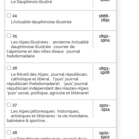
Le Dauphinois illustré
24
1888-
1891
L'Actualité dauphinoise illustrée
25
1892-
1904
Les Alpes illustrées : : ancienne Actualité
dauphinoise illustrée : courrier de
l'alpinisme et des villes d'eaux : journal
hebdomadaire
26
1893-
1908
Le Réveil des Alpes : journal républicain,
catholique et libéral... ["puis" journal
républicain {hebdomadaire}... "puis" journal
républicain indépendant des Hautes-Alpes
"puis" social, politique, agricole et littéraire]
27
1901-
1914
Les Alpes pittoresques : historiques,
artistiques et littéraires : la vie mondaine,
balnéaire & sportive...
28
1902-
1902
Le Républicain embrunais : journal de la