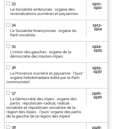
33
1910-
1910
Le Socialiste embrunais : organe des
revendications ouvrières et paysannes
34
1913-
1914
Le Socialiste briançonnais : organe du
Parti socialiste
35
1924-
1925
L'Union des gauches : organe de la
démocratie des Hautes-Alpes
36
1925-
1930
La Provence ouvrière et paysanne : ["puis"
organe hebdomadaire édité par le Parti
communiste]
37
1926-
1926
La Démocratie des Alpes : organe des
partis : républicain-radical, radical-
socialiste et républicain-socialiste de la
région des Alpes... ["puis" organe des partis
de la gauche de la région des Alpes]
38
1928-