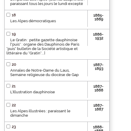
paraissant tous les jours le lundi excepté
18
1885-
1889
Les Alpes démocratiques
19
1886-
1932
Le Gratin : petite gazette dauphinoise
["puis" : organe des Dauphinois de Paris
"puis" bulletin de la Société artistique et
littéraire du "Gratin"...]
20
1887-
1893
Annales de Notre-Dame du Laus,
Semaine religieuse du diocèse de Gap
21
1887-
1888
L'Illustration dauphinoise
22
1887-
1887
Les Alpes illustrées : paraissant le
dimanche
23
1888-
1888