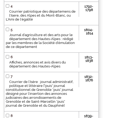
4
1792-
1798
Courrier patriotique des départemens de
l'Isere, des Alpes et du Mont-Blanc, ou
L'Ami de l'égalité
5
1804-
1814
Journal d'agriculture et des arts pour le
département des Hautes-Alpes : rédigé
par les membres de la Société d'émulation
de ce département
6
1813-
1838
Affiches, annonces et avis divers du
département des Hautes-Alpes
7
1832-
1876
Courrier de l'Isère : journal administratif,
politique et littéraire ["puis" journal
constitutionnel de Grenoble "puis" journal
désigné pour l'insertion des annonces
judiciaires des arrondissements de
Grenoble et de Saint-Marcellin "puis"
journal de Grenoble et du Dauphiné]
8
1839-