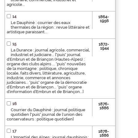
agricole...
14
1864-
1956
Le Dauphiné : courrier des eaux
thermales de la région : revue littéraire et
artistique paraissant...
15
1872-
1944
La Durance : journal agricole, commercial,
industriel et judiciaire... ["puis" journal
d'Embrun et de Briançon (Hautes-Alpes) :
organe des clubs alpins ... "puis" nouvelles
de la montagne : politique, chronique
locale, faits divers, littérature, agriculture,
industrie, commerce et annonces
judiciaires... "puis" organe de la démocratie
d'Embrun et de Briançon... "puis" organe
d'information d'Embrun et de Briançon...]
16
1876-
1886
Courrier du Dauphiné : journal politique
quotidien ["puis" journal de l'union des
conservateurs : politique quotidien]
17
1878-
1886
L'Impartial des Alpes : journal dauphinois :