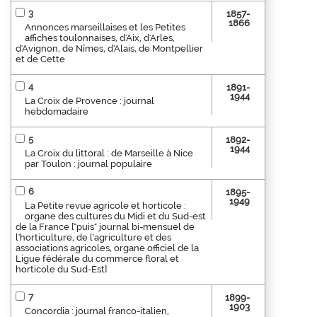
3
1857-
1866
Annonces marseillaises et les Petites
affiches toulonnaises, d'Aix, d'Arles,
d'Avignon, de Nîmes, d'Alais, de Montpellier
et de Cette
4
1891-
1944
La Croix de Provence : journal
hebdomadaire
5
1892-
1944
La Croix du littoral : de Marseille à Nice
par Toulon : journal populaire
6
1895-
1949
La Petite revue agricole et horticole :
organe des cultures du Midi et du Sud-est
de la France ["puis" journal bi-mensuel de
l'horticulture, de l'agriculture et des
associations agricoles, organe officiel de la
Ligue fédérale du commerce floral et
horticole du Sud-Est]
7
1899-
1903
Concordia : journal franco-italien,