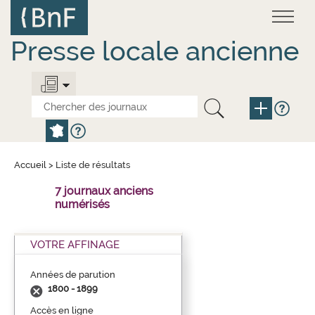
Aller
Panneau de gestion des cookies
au
contenu
principal
Presse locale ancienne
Accueil
>
Liste de résultats
7 journaux anciens
numérisés
VOTRE AFFINAGE
Années de parution
1800 - 1899
Accès en ligne