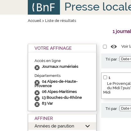
Aller
Panneau de gestion des cookies
Presse local
au
contenu
principal
Accueil
>
Liste de résultats
1 journa
Voir 
VOTRE AFFINAGE
Tri par :
Accès en ligne
Journaux numérisés
Départements
1
04 Alpes-de-Haute-
Le Provençal 
Provence
du Midi ["pui
06 Alpes-Maritimes
Midi
13 Bouches-du-Rhône
83 Var
Tri par :
AFFINER
Années de parution