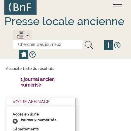
Aller
Panneau de gestion des cookies
au
contenu
principal
Presse locale ancienne
Accueil
>
Liste de résultats
1 journal ancien
numérisé
VOTRE AFFINAGE
Accès en ligne
Journaux numérisés
Départements