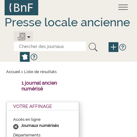
Aller
Panneau de gestion des cookies
au
contenu
principal
Presse locale ancienne
Accueil
>
Liste de résultats
1 journal ancien
numérisé
VOTRE AFFINAGE
Accès en ligne
Journaux numérisés
Départements