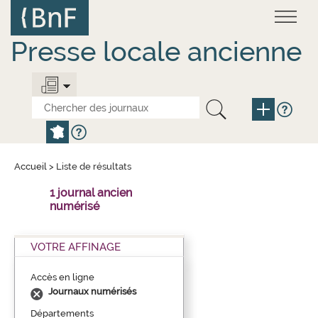
Aller
Panneau de gestion des cookies
au
contenu
principal
Presse locale ancienne
Accueil
>
Liste de résultats
1 journal ancien
numérisé
VOTRE AFFINAGE
Accès en ligne
Journaux numérisés
Départements