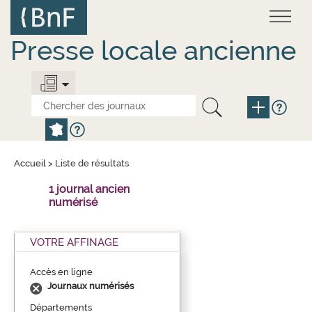
Aller
Panneau de gestion des cookies
au
contenu
principal
Presse locale ancienne
Accueil
>
Liste de résultats
1 journal ancien
numérisé
VOTRE AFFINAGE
Accès en ligne
Journaux numérisés
Départements